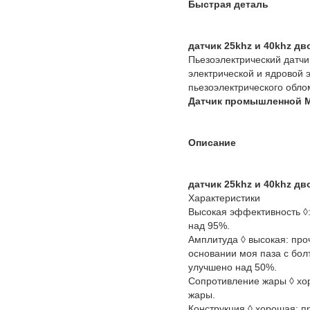
Быстрая деталь
датчик 25khz и 40khz д
Пьезоэлектрический датчи
электрической и ядровой 
пьезоэлектрического обло
Датчик промышленной Mu
Описание
датчик 25khz и 40khz д
Характеристики
Высокая эффективность ◊:
над 95%.
Амплитуда ◊ высокая: про
основании моя паза с бол
улучшено над 50%.
Сопротивление жары ◊ хо
жары.
Конструкция ◊ хорошая: п