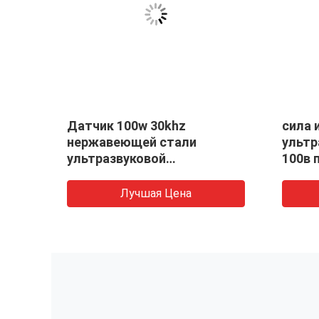
Датчик 100w 30khz
сила 
нержавеющей стали
ультр
w
ультразвуковой
100в 
пьезоэлектрический
Лучшая Цена