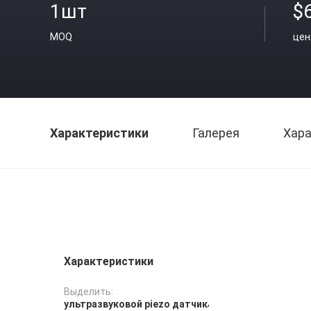
1шт
$
MOQ
цен
Характеристики
Галерея
Хара
Характеристики
Выделить:
,
ультразвуковой piezo датчик