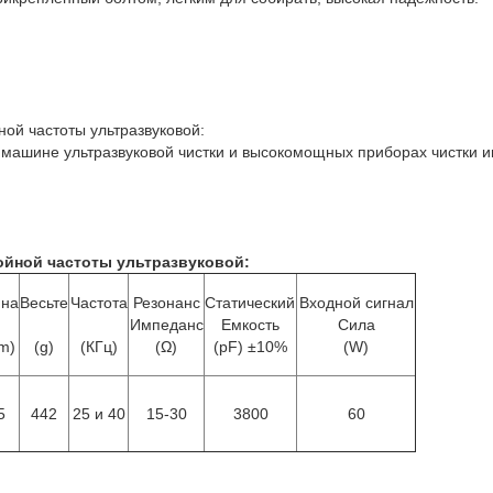
ной частоты ультразвуковой:
машине ультразвуковой чистки и высокомощных приборах чистки и
войной частоты ультразвуковой
:
ина
Весьте
Частота
Резонанс
Статический
Входной сигнал
Импеданс
Емкость
Сила
m)
(g)
(КГц)
(Ω)
(pF) ±10%
(W)
5
442
25 и 40
15-30
3800
60