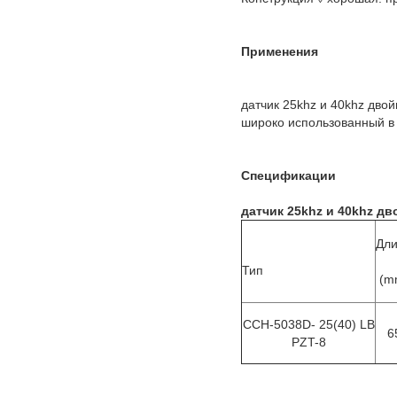
Применения
датчик 25khz и 40khz двой
широко использованный в 
Спецификации
датчик 25khz и 40khz д
Дл
Тип
(m
CCH-5038D- 25(40) LB
6
PZT-8