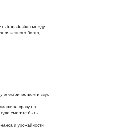
ть transduction между
напряженного болта,
у электричеством и звук
ромашина сразу на
туда смогите быть
онанса и урожайности