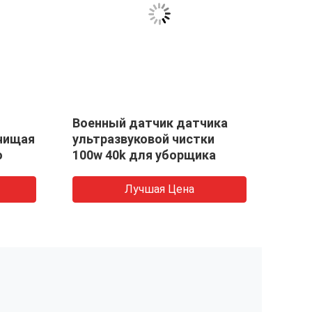
Военный датчик датчика
Piez
очищая
ультразвуковой чистки
ульт
о
100w 40k для уборщика
Лучшая Цена