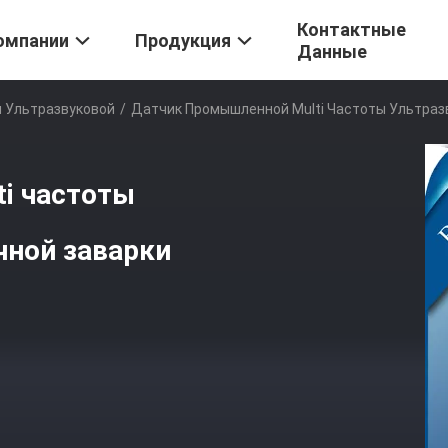
Контактные
омпании
Продукция
Данные
ы Ультразвуковой
/
Датчик Промышленной Multi Частоты Ультраз
i частоты
чной заварки