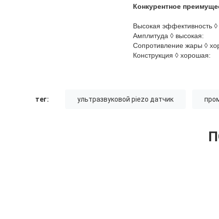
Конкурентное преимущ
Высокая эффективность ◊
Амплитуда ◊ высокая:
Сопротивление жары ◊ х
Конструкция ◊ хорошая:
тег:
ультразвуковой piezo датчик
про
П