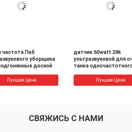
и частота Пкб
датчик 60watt 28k
азвукового уборщика
ультразвуковой для 
подгонянные доской
танка одночастотног
Лучшая Цена
Лучшая Цена
СВЯЖИСЬ С НАМИ