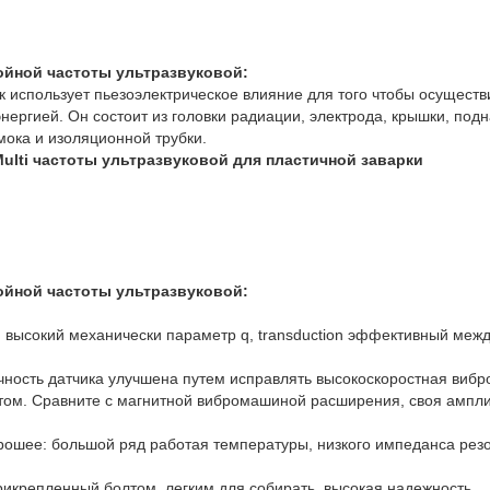
войной частоты ультразвуковой:
к использует пьезоэлектрическое влияние для того чтобы осуществи
энергией. Он состоит из головки радиации, электрода, крышки, под
мока и изоляционной трубки.
lti частоты ультразвуковой для пластичной заварки
войной частоты ультразвуковой
:
 высокий механически параметр q, transduction эффективный межд
чность датчика улучшена путем исправлять высокоскоростная виб
том. Сравните с магнитной вибромашиной расширения, своя ампли
рошее: большой ряд работая температуры, низкого импеданса рез
рикрепленный болтом, легким для собирать, высокая надежность.