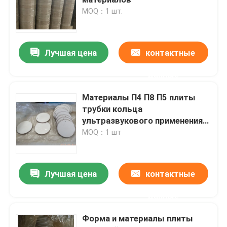
MOQ：1 шт.
пьезоэлектрический ультразвуковой датчик
Лучшая цена
контактные
Погружные ультразвукового преобразователя
данные
Генератор цифров ультразвуковой
Материалы П4 П8 П5 плиты
трубки кольца
ультразвукового применения
ультразвуковой частоты генератора
Пьезо керамические круглые
MOQ：1 шт
Ультразвуковой очистки машина
Лучшая цена
контактные
Ультразвуковой Disruptor клетки
данные
Форма и материалы плиты
Ультразвуковой реактор