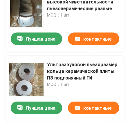
высокой чувствительности
пьезокерамические разные
Piezo керамическая плита
MOQ：1 шт
пьезоэлектрические керамические диски
Лучшая цена
контактные
Piezo керамический элемент
данные
Ультразвуковой пьезоразмер
Датчик ультразвуковой заварки
кольца керамической плиты
П8 подгонянный П4
MOQ：1 шт
Ультразвуковой датчик красотки
Ультразвуковой импеданс
Лучшая цена
контактные
данные
ультразвуковой распыляя датчик