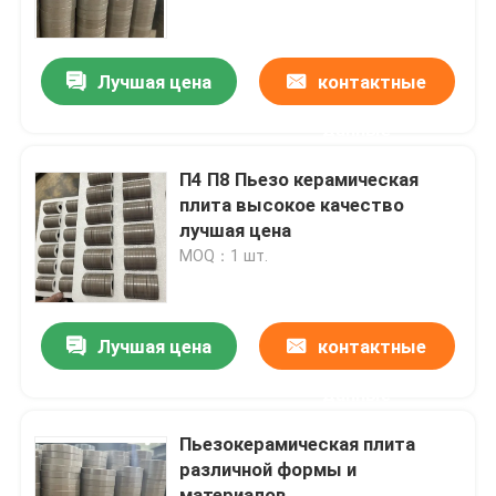
Путешествие фабрики
Лучшая цена
контактные
данные
Проверка качества
П4 П8 Пьезо керамическая
Свяжитесь мы
плита высокое качество
лучшая цена
MOQ：1 шт.
Спросите цитату
ультразвуковой очистки датчика
Лучшая цена
контактные
данные
ультразвуковой датчик высокой мощности
Пьезокерамическая плита
различной формы и
Датчик Multi частоты ультразвуковой
материалов