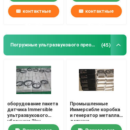
контактные
контактные
данные
данные
Погружные ультразвукового преобразователя
(45)
оборудование пакета
Промышленные
датчика Immersible
Иммерсибле коробка
ультразвукового
и генератор металла
уборщика 2kw
датчика
пьезоэлектрическое
ультразвуковой