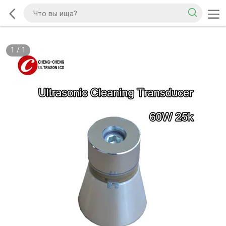
1
/
1