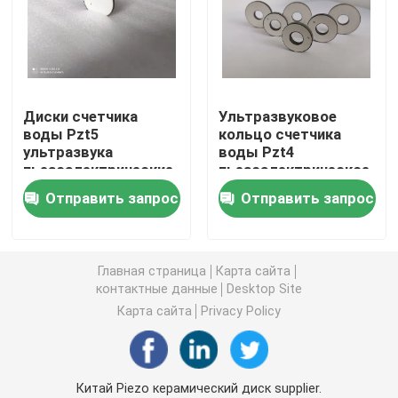
пьезоэлектрический ультразвуковой датчик
Погружные ультразвукового преобразователя
Диски счетчика
Ультразвуковое
воды Pzt5
кольцо счетчика
ультразвука
воды Pzt4
Генератор цифров ультразвуковой
пьезоэлектрические
пьезоэлектрическое
керамические
керамическое
Отправить запрос
Отправить запрос
ультразвуковой частоты генератора
Ультразвуковой очистки машина
Главная страница
Карта сайта
контактные данные
Desktop Site
Карта сайта
Privacy Policy
Ультразвуковой Disruptor клетки
Ультразвуковой реактор
Китай Piezo керамический диск supplier.