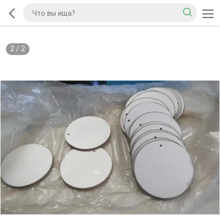
2
/
2