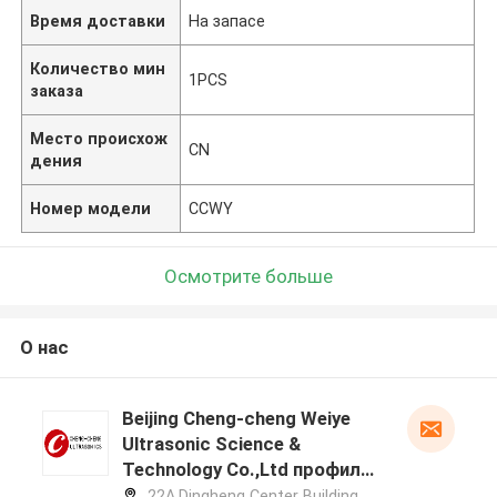
Время доставки
На запасе
Количество мин
1PCS
заказа
Место происхож
CN
дения
Номер модели
CCWY
Осмотрите больше
О нас
Beijing Cheng-cheng Weiye
Ultrasonic Science &
Technology Co.,Ltd профиль
производителя
22A,Dingheng Center Building