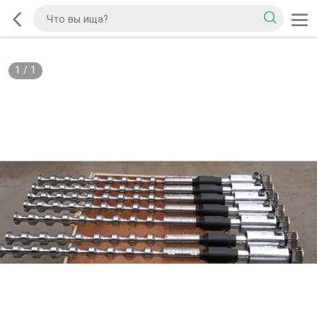
1
/
1