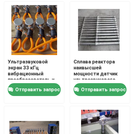
Ультразвуковой
Сплава реактора
экран 33 кГц
наивысшей
вибрационный
мощности датчик
преобразователь и
ультразвукового
генератор
Titanium Immersible
Отправить запрос
Отправить запрос
ультразвуковой
Дом
Продукты
О нас