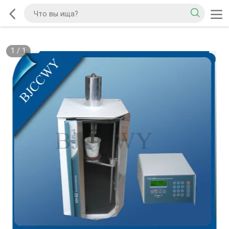
1
/
1