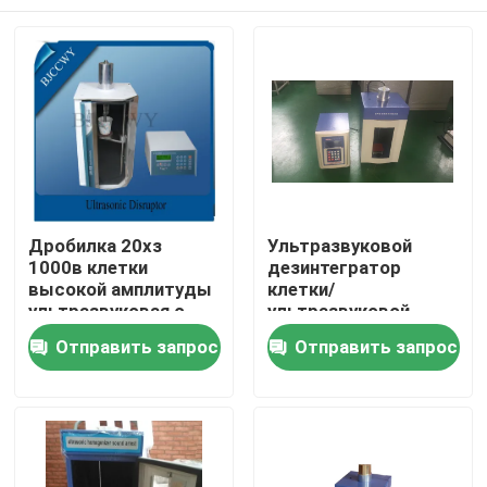
Дробилка 20хз
Ультразвуковой
1000в клетки
дезинтегратор
высокой амплитуды
клетки/
ультразвуковая с
ультразвуковой
хорошим
разрушитель клетки
Дом
Отправить запрос
Отправить запрос
сопротивлением
используемый в
жары
лаборатории и
испытании
Продукты
О нас