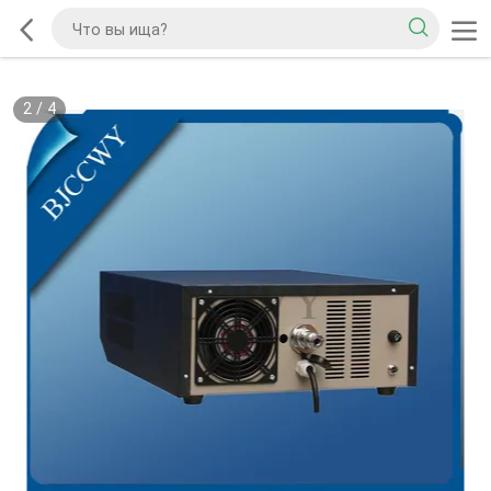
2
/
4