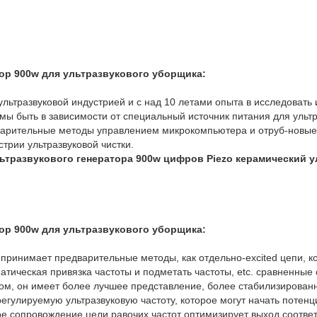
ор 900w для ультразвукового уборщика:
ультразвуковой индустрией и с над 10 летами опыта в исследовать
 мы быть в зависимости от специальный источник питания для ульт
арительные методы управлением микрокомпьютера и отруб-новые 
трии ультразвуковой чистки.
ьтразвукового генератора 900w цифров Piezo керамический 
ор 900w для ультразвукового уборщика:
принимает предварительные методы, как отдельно-excited цепи, 
тическая привязка частоты и подметать частоты, etc. сравненные
м, он имеет более лучшее представление, более стабилизирован
регулируемую ультразвуковую частоту, которое могут начать потенц
е сопровождение цели равочих частот оптимизирует выход соответс