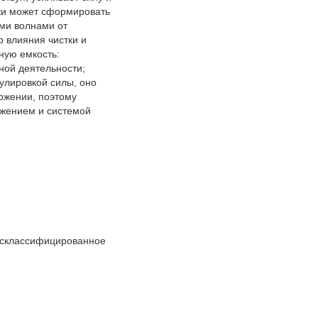
тки может сформировать
ыми волнами от
о влияния чистки и
ную емкость:
ной деятельности;
улировкой силы, оно
ожении, поэтому
ожением и системой
расклассифицированное