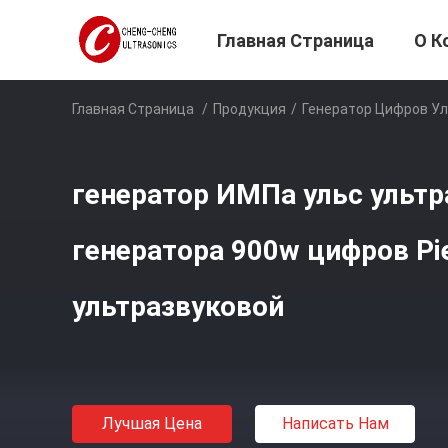
Главная Страница
О К
Главная Страница
/
Продукция
/
Генератор Цифров У
генератор ИМПа ульс ультр
генератора 900w цифров Pi
ультразвуковой
Лучшая Цена
Написать Нам