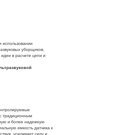
 и использовании
развуковых уборщиков,
идеи в расчете цепи и
ультразвуковой
контролируемые
 с традиционным
ную и более надежную
иальную емкость датчика к
твуя, усиливает силу и