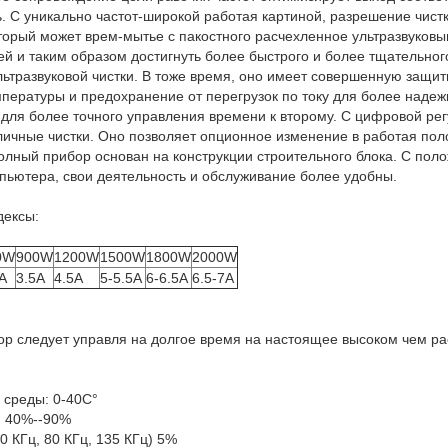
. С уникально частот-широкой работая картиной, разрешение чис
который может врем-мытье с пакостного расчехленное ультразвуков
ей и таким образом достигнуть более быстрого и более тщательног
ьтразвуковой чистки. В тоже время, оно имеет совершенную защит
пературы и предохранение от перегрузок по току для более надеж
 для более точного управления времени к второму. С цифровой рег
личные чистки. Оно позволяет опционное изменение в работая пол
олный прибор основан на конструкции строительного блока. С пол
пьютера, свои деятельность и обслуживание более удобны.
дексы:
0W
900W
1200W
1500W
1800W
2000W
A
3.5A
4.5A
5-5.5A
6-6.5A
6.5-7A
ор следует управля на долгое время на настоящее высоком чем 
среды: 0-40C°
: 40%--90%
0 КГц, 80 КГц, 135 КГц) 5%