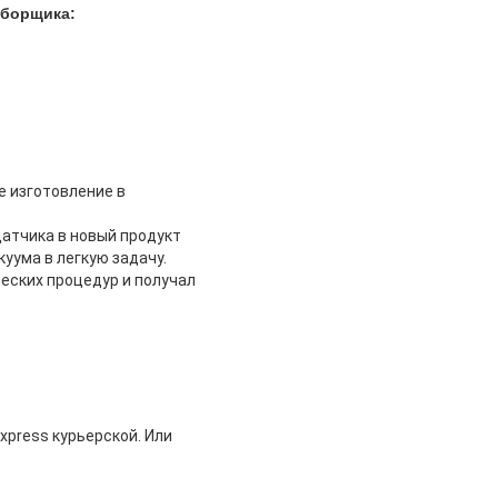
уборщика:
е изготовление в
датчика в новый продукт
уума в легкую задачу.
еских процедур и получал
xpress курьерской. Или