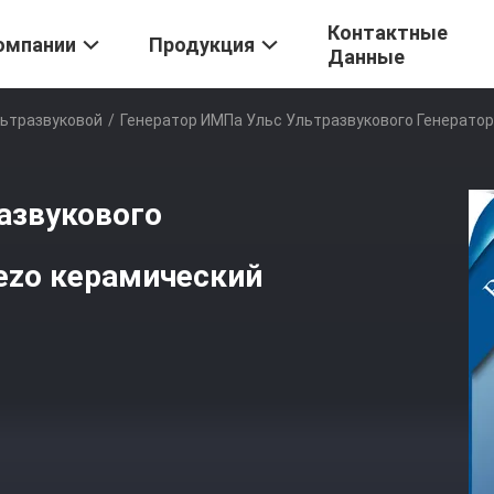
Контактные
омпании
Продукция
Данные
льтразвуковой
/
Генератор ИМПа Ульс Ультразвукового Генерато
азвукового
ezo керамический