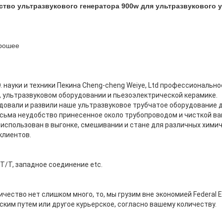
тво ультразвукового генератора 900w для ультразвукового 
орошее
. науки и техники Пекина Cheng-cheng Weiye, Ltd профессионально
, ультразвуковом оборудовании и пьезоэлектрической керамике.
едовали и развили наше ультразвуковое трубчатое оборудование 
сьма неудобство принесенное около трубопроводом и чисткой вак
 использован в выгонке, смешивании и стане для различных химич
клиентов.
T/T, западное соединение etc.
чество нет слишком много, то, мы грузим вне экономией Federal E
ким путем или другое курьерское, согласно вашему количеству.