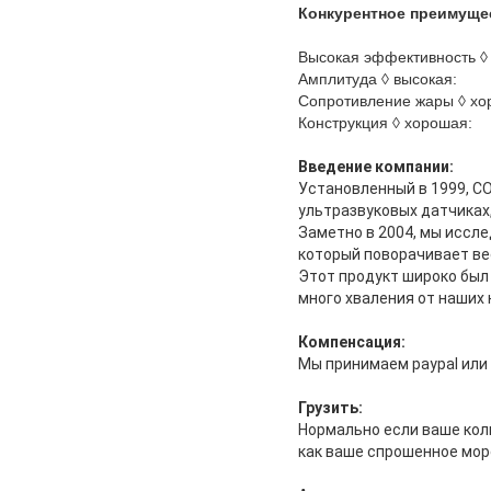
Конкурентное преимущес
Высокая эффективность ◊
Амплитуда ◊ высокая:
Сопротивление жары ◊ х
Конструкция ◊ хорошая:
Введение компании:
Установленный в 1999, CO
ультразвуковых датчиках
Заметно в 2004, мы иссл
который поворачивает ве
Этот продукт широко был
много хваления от наших 
Компенсация:
Мы принимаем paypal или 
Грузить:
Нормально если ваше коли
как ваше спрошенное морс