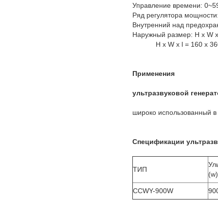
Управление времени: 0~5
Ряд регулятора мощности
Внутренний над предохра
Наружный размер: H x W x
H x W x l = 160 x 
Применения
ультразвуковой генерат
широко использованный в 
Спецификации ультразву
Ул
ТИП
(w)
CCWY-900W
90