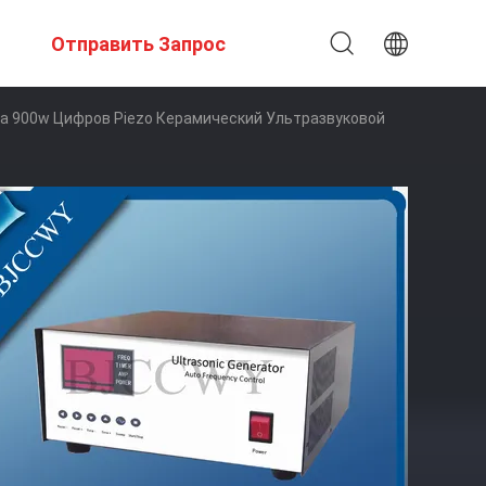
Отправить Запрос
ра 900w Цифров Piezo Керамический Ультразвуковой