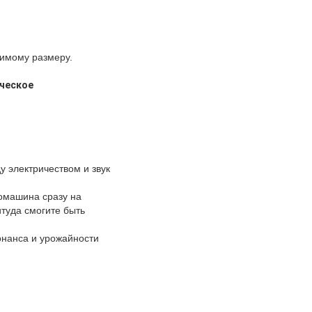
димому размеру.
ическое
у электричеством и звук
ромашина сразу на
туда смогите быть
онанса и урожайности