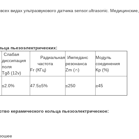
сех видах ультразвукового датчика sensor.ultrasonic. Медицинские
льца пьезоэлектрических
:
Слабая
Радиальная
Импеданс
Модуль
диссипация
частота
резонанса
соединения
поля
Fr (КГц)
Zm (∩)
Kp (%)
Tgδ (12v)
≤2.0%
47.5±5%
≤250
≥45
тво керамического кольца пьезоэлектрическое:
орошее