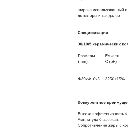
широко использованный в в
детекторы и так далее
Спецификации
30/10/5
керамических ко
Размеры
Емкость
(mm)
C (pF)
Φ30xΦ10x5
3250±15%
Конкурентное преимущес
Высокая эффективность ◊
Амплитуда ◊ высокая:
Сопротивление жары ◊ х