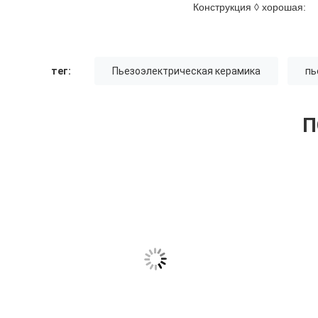
Конструкция ◊ хорошая:
тег:
Пьезоэлектрическая керамика
пь
П