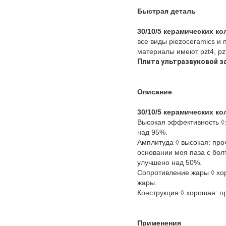
Быстрая деталь
30/10/5
керамических ко
все виды piezoceramics и
материалы имеют pzt4, pz
Плита ультразвуковой з
Описание
30/10/5
керамических ко
Высокая эффективность ◊:
над 95%.
Амплитуда ◊ высокая: про
основании моя паза с бол
улучшено над 50%.
Сопротивление жары ◊ хо
жары.
Конструкция ◊ хорошая: п
Применения