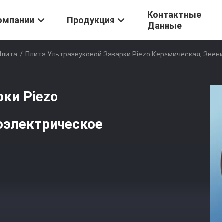
Контактные
омпании
Продукция
Данные
Плита
/
Плита Ультразвуковой Заварки Piezo Керамическая, Зве
рки Piezo
оэлектрическое