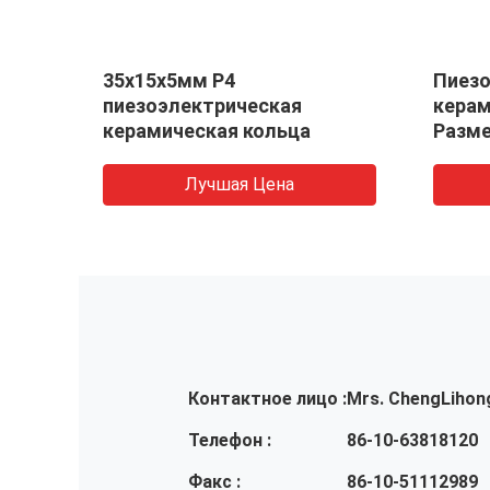
35x15x5мм P4
Пиезо
пиезоэлектрическая
керам
м
керамическая кольца
Разме
Лучшая Цена
Контактное лицо :
Mrs. ChengLihon
Телефон :
86-10-63818120
Факс :
86-10-51112989