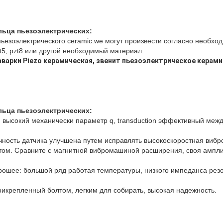
льца пьезоэлектрических:
 пьезоэлектрического ceramic.we могут произвести согласно необхо
t5, pzt8 или другой необходимый материал.
аварки Piezo керамическая, звенит пьезоэлектрическое керам
льца пьезоэлектрических
:
 высокий механически параметр q, transduction эффективный межд
чность датчика улучшена путем исправлять высокоскоростная виб
том. Сравните с магнитной вибромашиной расширения, своя ампли
рошее: большой ряд работая температуры, низкого импеданса рез
рикрепленный болтом, легким для собирать, высокая надежность.