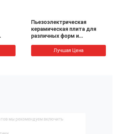
Пьезоэлектрическая
Piez
керамическая плита для
50/1
различных форм и
материалов
Лучшая Цена