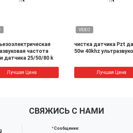
O
VIDEO
ьезоэлектрическая
чистка датчика Pzt д
азвуковая частота
50w 40khz ультразвук
и датчика 25/50/80 k
Лучшая Цена
Лучшая Цена
СВЯЖИСЬ С НАМИ
Сообщение:
g