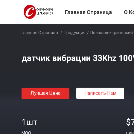
Главная Страница
О К
Главная Страница
/
Продукция
/
Пьезоэлектрический
датчик вибрации 33Khz 100
Лучшая Цена
Написать Нам
1шт
$
MOQ
цен