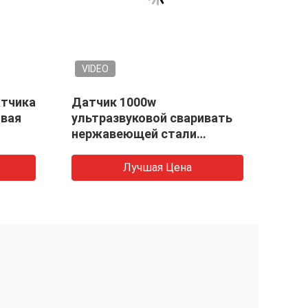
VIDEO
атчика
Датчик 1000w
Piez
овая
ультразвуковой сваривать
нержавеющей стали
пьезоэлектрический
Лучшая Цена