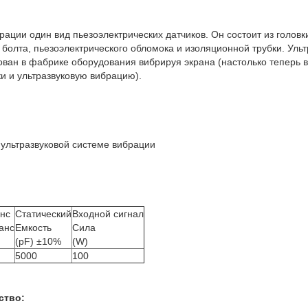
рации один вид пьезоэлектрических датчиков. Он состоит из головк
болта, пьезоэлектрического обломока и изоляционной трубки. Ульт
ван в фабрике оборудования вибрируя экрана (настолько теперь 
и и ультразвуковую вибрацию).
ультразвуковой системе вибрации
нс
Статический
Входной сигнал
анс
Емкость
Сила
(pF) ±10%
(W)
5000
100
ство: