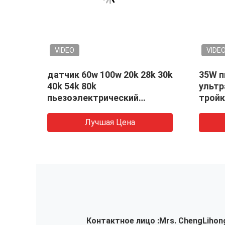
VIDEO
VIDE
датчик 60w 100w 20k 28k 30k
35W п
40k 54k 80k
ультр
ка
пьезоэлектрический
тройк
ультразвуковой
Лучшая Цена
Контактное лицо :
Mrs. ChengLihon