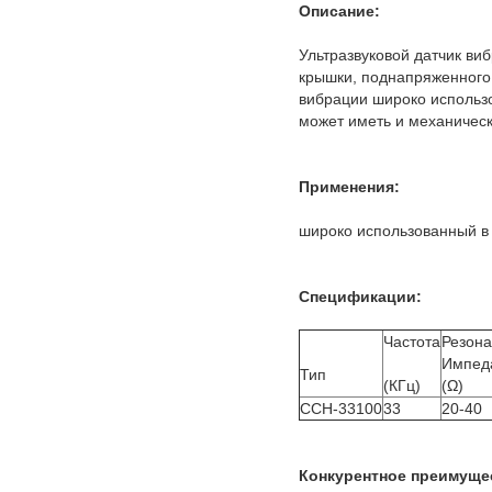
Описание:
Ультразвуковой датчик виб
крышки, поднапряженного 
вибрации широко использо
может иметь и механическ
Применения:
широко использованный в 
Спецификации:
Частота
Резона
Импед
Тип
(КГц)
(Ω)
CCH-33100
33
20-40
Конкурентное преимуще