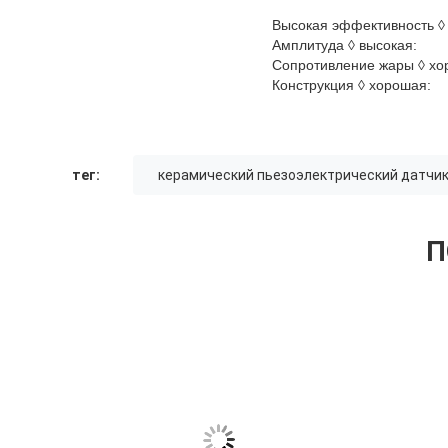
Высокая эффективность ◊
Амплитуда ◊ высокая:
Сопротивление жары ◊ х
Конструкция ◊ хорошая:
тег:
керамический пьезоэлектрический датчи
П