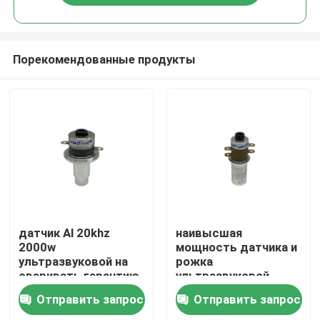
Порекомендованные продукты
Дом
датчик Al 20khz
наивысшая
2000w
мощность датчика и
ультразвуковой на
рожка
Продукты
сваривать гарантию
ультразвуковой
1 года
заварки 2600w
Отправить запрос
Отправить запрос
2000w 20khz
О нас