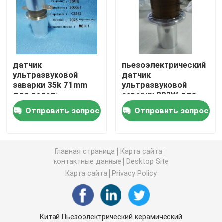
пьезоэлектрический ультразвуковой датчик
Погружные ультразвукового преобразователя
датчик
пьезоэлектрический
ультразвуковой
датчик
заварки 35k 71mm
ультразвуковой
Генератор цифров ультразвуковой
для делать
заварки 200W для
сварочный аппарат
пластичного Non
Отправить запрос
Отправить запрос
сплетенного металла
ультразвуковой частоты генератора
Ультразвуковой очистки машина
Главная страница
Карта сайта
контактные данные
Desktop Site
Карта сайта
Privacy Policy
Ультразвуковой Disruptor клетки
Ультразвуковой реактор
Китай Пьезоэлектрический керамический