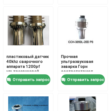
Путешествие фабрики
Проверка качества
Свяжитесь мы
пластиковый датчик
Прочная
Спросите цитату
40khz сварочного
ультразвуковая
аппарата 1200pf
заварка Горн
ультразвуковой
соответствуют
датчиком, котор для
ультразвуковой очистки датчика
Отправить запрос
Отправить запрос
Handheld
ультразвуковой
пластичной заварки
ультразвуковой датчик высокой мощности
Датчик Multi частоты ультразвуковой