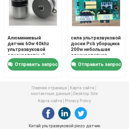
пьезоэлектрический ультразвуковой датчик
Погружные ультразвукового преобразователя
Алюминиевый
сила ультразвуковой
датчик 60w 40khz
доски Pcb уборщика
ультразвуковой
200w небольшая
Генератор цифров ультразвуковой
одночастотный
одночастотная
Отправить запрос
Отправить запрос
ультразвуковой частоты генератора
Ультразвуковой очистки машина
Главная страница
Карта сайта
контактные данные
Desktop Site
Карта сайта
Privacy Policy
Ультразвуковой Disruptor клетки
Ультразвуковой реактор
Китай ультразвуковой piezo датчик