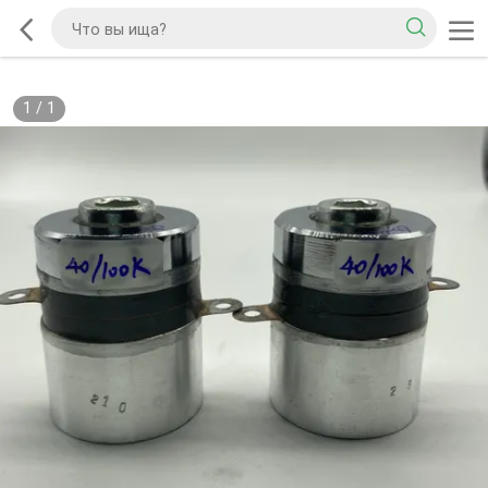
1
/
1