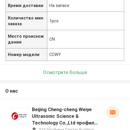
Время доставки
На запасе
Количество мин
1pcs
заказа
Место происхож
CN
дения
Номер модели
CCWY
Осмотрите больше
О нас
Beijing Cheng-cheng Weiye
Ultrasonic Science &
Technology Co.,Ltd профиль
производителя
22A,Dingheng Center Building