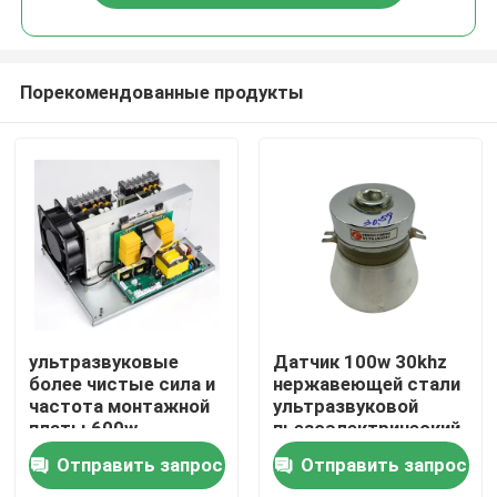
Порекомендованные продукты
Дом
ультразвуковые
Датчик 100w 30khz
более чистые сила и
нержавеющей стали
частота монтажной
ультразвуковой
Продукты
платы 600w
пьезоэлектрический
Отправить запрос
Отправить запрос
О нас