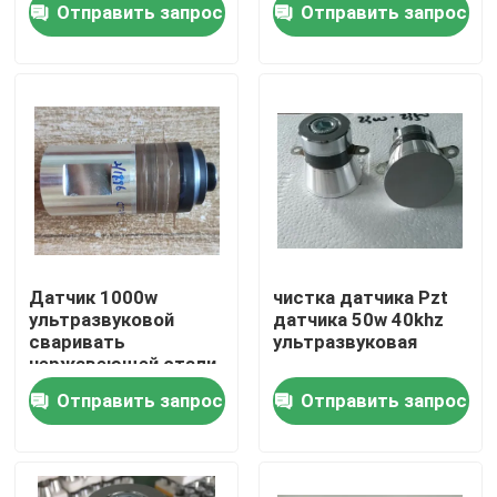
Отправить запрос
Отправить запрос
Путешествие фабрики
Проверка качества
Свяжитесь мы
Спросите цитату
Датчик 1000w
чистка датчика Pzt
ультразвуковой
датчика 50w 40khz
сваривать
ультразвуковая
ультразвуковой очистки датчика
нержавеющей стали
пьезоэлектрический
Отправить запрос
Отправить запрос
ультразвуковой датчик высокой мощности
Датчик Multi частоты ультразвуковой