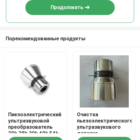
Продолжать
Порекомендованные продукты
Дом
Пиезоэлектрический
Очистка
Продукты
ультразвуковой
пьезоэлектрического
преобразователь
ультразвукового
20k 28k 30k 40k 54k
датчика
О нас