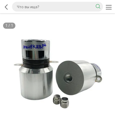
1
/
1