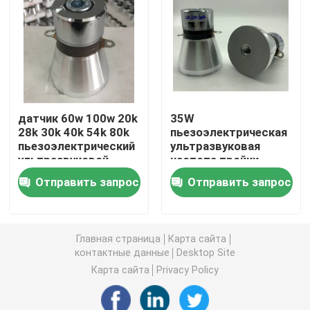
пьезоэлектрический ультразвуковой датчик
Погружные ультразвукового преобразователя
датчик 60w 100w 20k
35W
Генератор цифров ультразвуковой
28k 30k 40k 54k 80k
пьезоэлектрическая
пьезоэлектрический
ультразвуковая
ультразвуковой
частота тройки
ультразвуковой частоты генератора
датчика 25/50/80 k
Отправить запрос
Отправить запрос
Ультразвуковой очистки машина
Главная страница
Карта сайта
контактные данные
Desktop Site
Ультразвуковой Disruptor клетки
Карта сайта
Privacy Policy
Ультразвуковой реактор