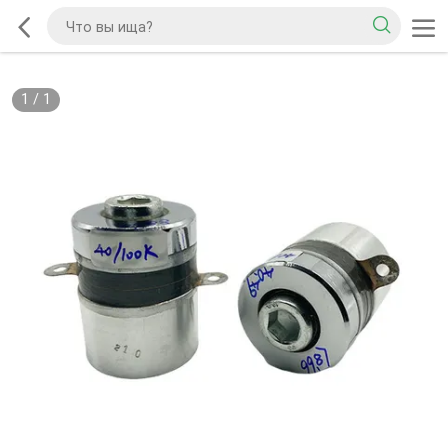
1
/
1