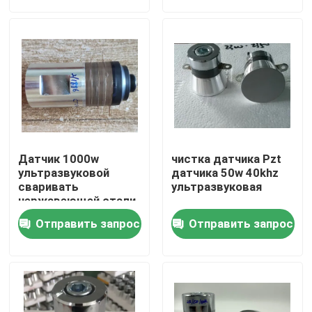
Путешествие фабрики
Проверка качества
Свяжитесь мы
Датчик 1000w
чистка датчика Pzt
Спросите цитату
ультразвуковой
датчика 50w 40khz
сваривать
ультразвуковая
нержавеющей стали
пьезоэлектрический
ультразвуковой очистки датчика
Отправить запрос
Отправить запрос
ультразвуковой датчик высокой мощности
Датчик Multi частоты ультразвуковой