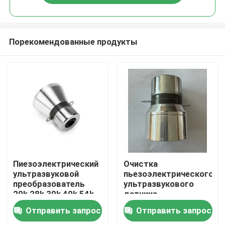
Порекомендованные продукты
Дом
Пиезоэлектрический
Очистка
ультразвуковой
пьезоэлектрического
преобразователь
ультразвукового
Продукты
20k 28k 30k 40k 54k
датчика
Отправить запрос
Отправить запрос
О нас