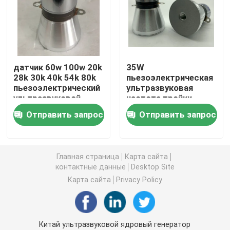
пьезоэлектрический ультразвуковой датчик
Погружные ультразвукового преобразователя
датчик 60w 100w 20k
35W
28k 30k 40k 54k 80k
пьезоэлектрическая
пьезоэлектрический
ультразвуковая
Генератор цифров ультразвуковой
ультразвуковой
частота тройки
датчика 25/50/80 k
Отправить запрос
Отправить запрос
ультразвуковой частоты генератора
Ультразвуковой очистки машина
Главная страница
Карта сайта
контактные данные
Desktop Site
Карта сайта
Privacy Policy
Ультразвуковой Disruptor клетки
Ультразвуковой реактор
Китай ультразвуковой ядровый генератор