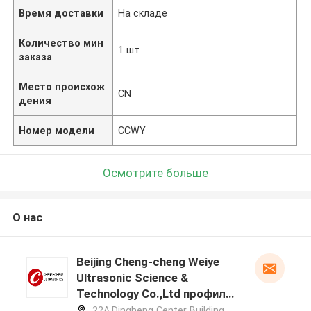
Время доставки
На складе
Количество мин
1 шт
заказа
Место происхож
CN
дения
Номер модели
CCWY
Осмотрите больше
О нас
Beijing Cheng-cheng Weiye
Ultrasonic Science &
Technology Co.,Ltd профиль
производителя
22A,Dingheng Center Building