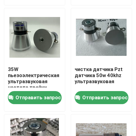
Путешествие фабрики
Проверка качества
Свяжитесь мы
35W
чистка датчика Pzt
Спросите цитату
пьезоэлектрическая
датчика 50w 40khz
ультразвуковая
ультразвуковая
частота тройки
датчика 25/50/80 k
ультразвуковой очистки датчика
Отправить запрос
Отправить запрос
ультразвуковой датчик высокой мощности
Датчик Multi частоты ультразвуковой