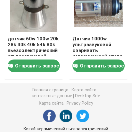
пьезоэлектрический ультразвуковой датчик
Погружные ультразвукового преобразователя
датчик 60w 100w 20k
Датчик 1000w
28k 30k 40k 54k 80k
ультразвуковой
пьезоэлектрический
сваривать
Генератор цифров ультразвуковой
ультразвуковой
нержавеющей стали
пьезоэлектрический
Отправить запрос
Отправить запрос
ультразвуковой частоты генератора
Ультразвуковой очистки машина
Главная страница
Карта сайта
контактные данные
Desktop Site
Карта сайта
Privacy Policy
Ультразвуковой Disruptor клетки
Ультразвуковой реактор
Китай керамический пьезоэлектрический