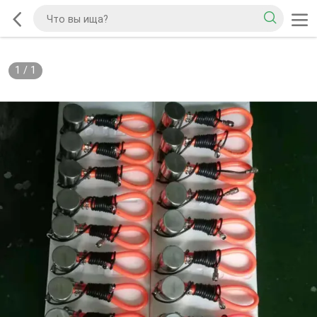
1
/
1