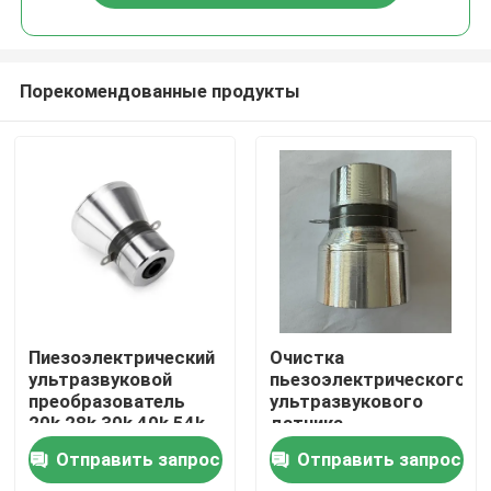
Порекомендованные продукты
Дом
Пиезоэлектрический
Очистка
ультразвуковой
пьезоэлектрического
преобразователь
ультразвукового
Продукты
20k 28k 30k 40k 54k
датчика
Отправить запрос
Отправить запрос
О нас