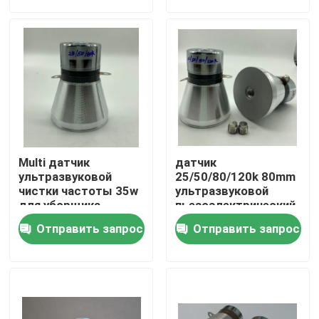
Путешествие фабрики
Проверка качества
Свяжитесь мы
Multi датчик
датчик
Спросите цитату
ультразвуковой
25/50/80/120k 80mm
чистки частоты 35w
ультразвуковой
для уборщика
пьезоэлектрический
4 частоты
ультразвуковой очистки датчика
Отправить запрос
Отправить запрос
ультразвуковой датчик высокой мощности
Датчик Multi частоты ультразвуковой