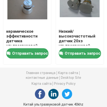
пьезоэлектрический ультразвуковой датчик
Погружные ультразвукового преобразователя
керамическое
Низкий/
эффективности
высокочастотный
датчика
датчик 20хз
Генератор цифров ультразвуковой
ультразвуковой
ультразвуковой
чистки 135k 50w
чистки - высокая
Отправить запрос
Отправить запрос
пьезоэлектрическое
эффективность
ультразвуковой частоты генератора
200хз
Ультразвуковой очистки машина
Главная страница
Карта сайта
контактные данные
Desktop Site
Карта сайта
Privacy Policy
Ультразвуковой Disruptor клетки
Ультразвуковой реактор
Китай ультразвуковой датчик 40khz