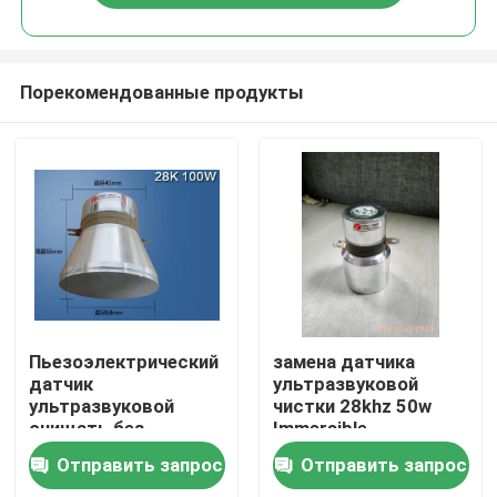
Порекомендованные продукты
Дом
Пьезоэлектрический
замена датчика
датчик
ультразвуковой
ультразвуковой
чистки 28khz 50w
Продукты
очищать без
Immersible
отверстия винта
Отправить запрос
Отправить запрос
О нас