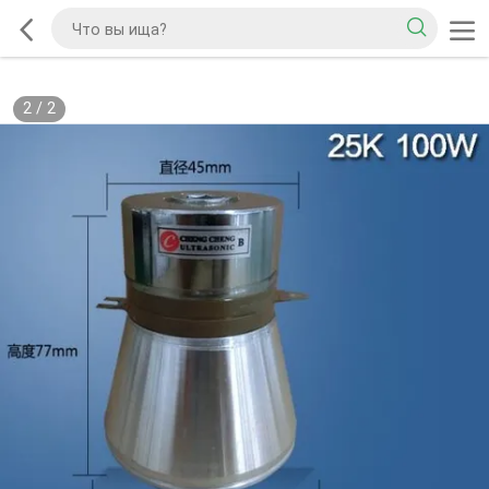
2
/
2