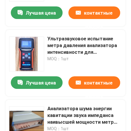
Лучшая цена
контактные
данные
Ультразвуковое испытание
метра давления анализатора
интенсивности для
жидкостного показа частоты
MOQ：1шт
Лучшая цена
контактные
Дом
данные
Анализатора шума энергии
Продукты
кавитации звука импеданса
наивысшей мощности метр
ультразвукового измеряя
О нас
MOQ：1шт