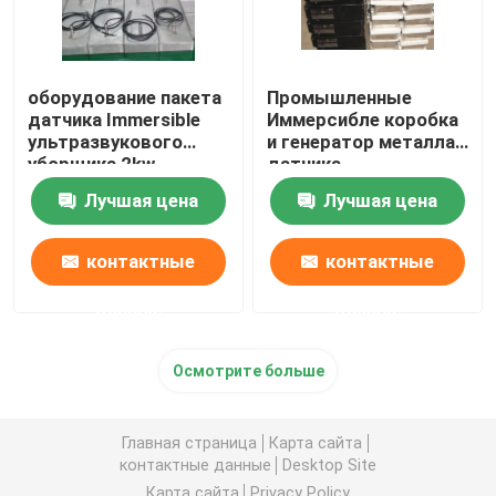
оборудование пакета
Промышленные
датчика Immersible
Иммерсибле коробка
ультразвукового
и генератор металла
уборщика 2kw
датчика
пьезоэлектрическое
ультразвуковой
Лучшая цена
Лучшая цена
чистки
контактные
контактные
данные
данные
Осмотрите больше
Главная страница
Карта сайта
контактные данные
Desktop Site
Карта сайта
Privacy Policy