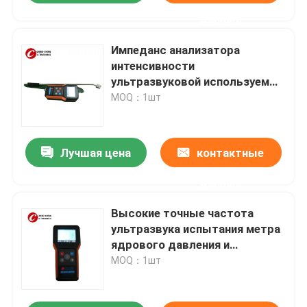
данные
Импеданс анализатора
интенсивности
ультразвуковой используемый
в уборщике ультразвука
MOQ：1шт
испытания
Лучшая цена
контактные
данные
Высокие точные частота
ультразвука испытания метра
ядрового давления и
интенсивность ультразвука
MOQ：1шт