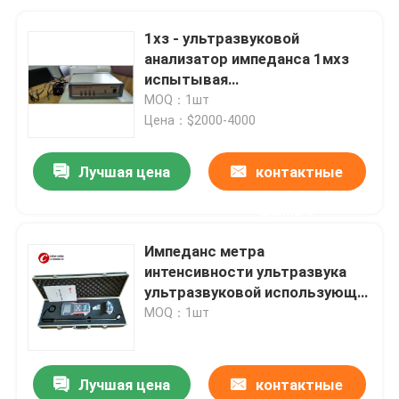
1хз - ультразвуковой
анализатор импеданса 1мхз
испытывая
пьезоэлектрический
MOQ：1шт
керамический датчик
Цена：$2000-4000
Лучшая цена
контактные
данные
Импеданс метра
интенсивности ультразвука
ультразвуковой использующ в
испытании жидкости или
MOQ：1шт
воды
Лучшая цена
контактные