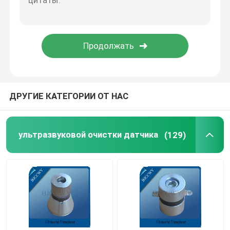
Piezo керамическая плита
пьезоэлектрические керамические диски
Piezo керамический элемент
ДРУГИЕ КАТЕГОРИИ ОТ НАС
Датчик ультразвуковой заварки
ультразвуковой очистки датчика
(129)
Ультразвуковой датчик красотки
Ультразвуковой импеданс
ультразвуковой распыляя датчик