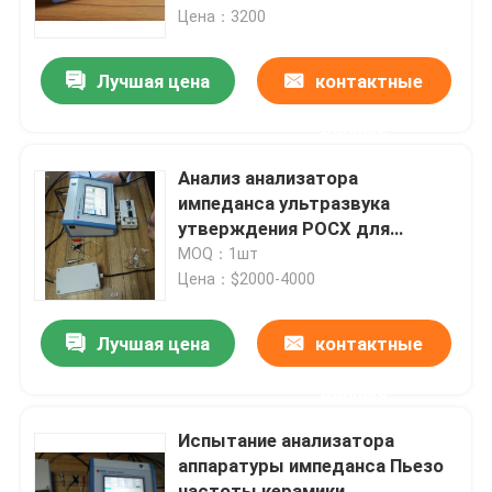
Цена：3200
Путешествие фабрики
Лучшая цена
контактные
данные
Проверка качества
Анализ анализатора
Свяжитесь мы
импеданса ультразвука
утверждения РОСХ для
параметров/графиков
MOQ：1шт
Спросите цитату
Цена：$2000-4000
ультразвуковой очистки датчика
Лучшая цена
контактные
данные
ультразвуковой датчик высокой мощности
Испытание анализатора
аппаратуры импеданса Пьезо
Датчик Multi частоты ультразвуковой
частоты керамики