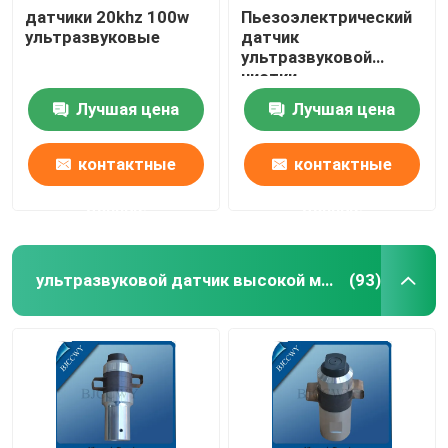
датчики 20khz 100w
Пьезоэлектрический
ультразвуковые
датчик
Ультразвуковой трубчатый датчик
ультразвуковой
чистки
Лучшая цена
Лучшая цена
контактные
контактные
данные
данные
ультразвуковой датчик высокой мощности
(93)