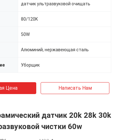
датчик ультразвуковой очищать
80/120K
50W
Алюминий, нержавеющая сталь
ие
Уборщик
ая Цена
Написать Нам
рамический датчик 20k 28k 30k
развуковой чистки 60w