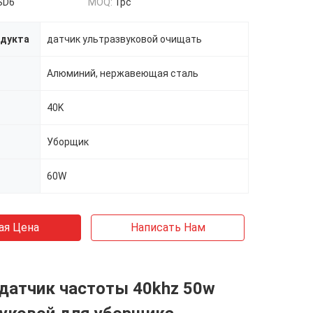
SD6
MOQ:
1pc
одукта
датчик ультразвуковой очищать
Алюминий, нержавеющая сталь
40K
Уборщик
60W
ая Цена
Написать Нам
датчик частоты 40khz 50w