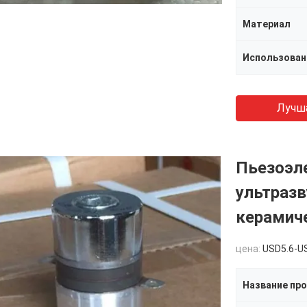
Материал
Использован
Лучш
Пьезоэл
ультразв
керамич
цена:
USD5.6-U
Название пр