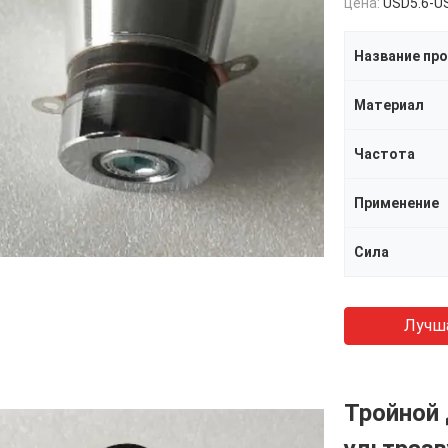
цена:
USD5.6-U
Название пр
Материал
Частота
Применение
Сила
Лучш
Тройной 