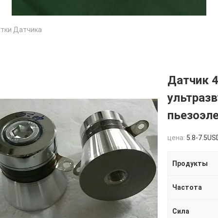
стки Датчика
Датчик 4
ультраз
пьезоэл
цена:
5.8-7.5US
Продукты
Частота
Сила