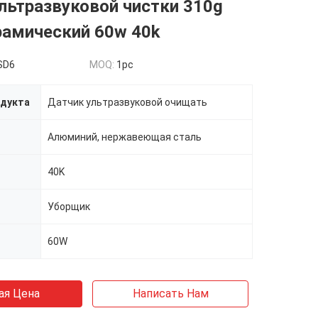
льтразвуковой чистки 310g
рамический 60w 40k
SD6
MOQ:
1pc
одукта
Датчик ультразвуковой очищать
Алюминий, нержавеющая сталь
40K
Уборщик
60W
ая Цена
Написать Нам