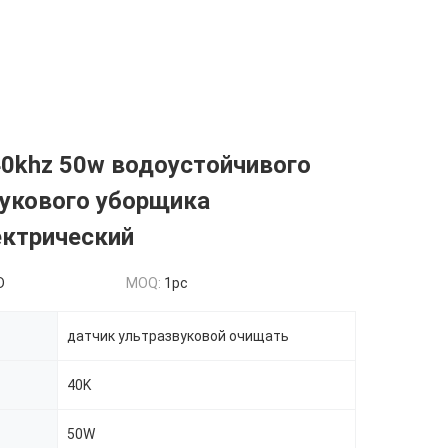
0khz 50w водоустойчивого
вукового уборщика
ектрический
D
MOQ:
1pc
датчик ультразвуковой очищать
40K
50W