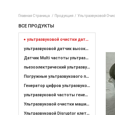
Главная Страница
/
Продукция
/
Ультразвуковой Очи
ВСЕ ПРОДУКТЫ
ультразвуковой очистки датчика
ультразвуковой датчик высокой мощности
Датчик Multi частоты ультразвуковой
пьезоэлектрический ультразвуковой датчик
Погружные ультразвукового преобразователя
Генератор цифров ультразвуковой
ультразвуковой частоты генератора
Ультразвуковой очистки машина
Ультразвуковой Disruptor клетки