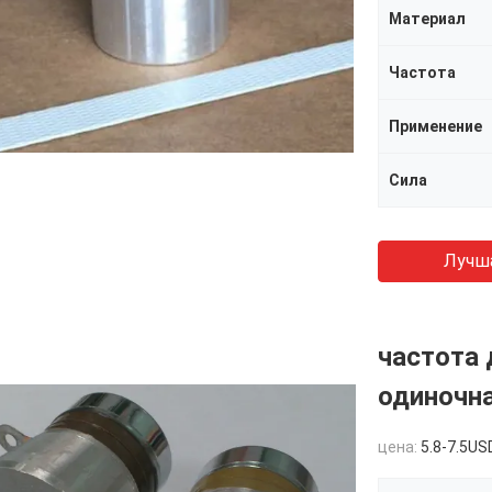
Материал
Частота
Применение
Сила
Лучш
частота 
одиночна
цена:
5.8-7.5US