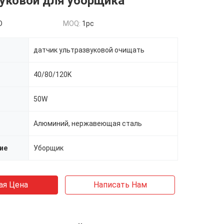
вуковой для уборщика
D
MOQ:
1pc
датчик ультразвуковой очищать
40/80/120K
50W
Алюминий, нержавеющая сталь
ие
Уборщик
ая Цена
Написать Нам