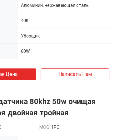
Алюминий, нержавеющая сталь
40K
Уборщик
60W
ая Цена
Написать Нам
датчика 80khz 50w очищая
я двойная тройная
D
MOQ:
1PC