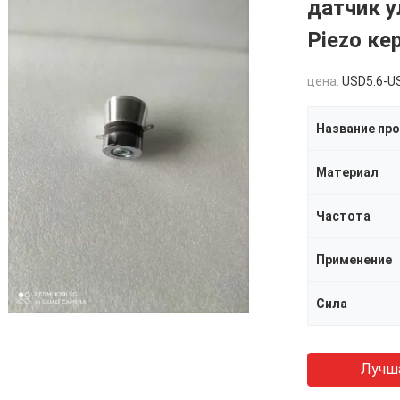
датчик у
Piezo ке
цена:
USD5.6-U
Название пр
Материал
Частота
Применение
Сила
Лучш