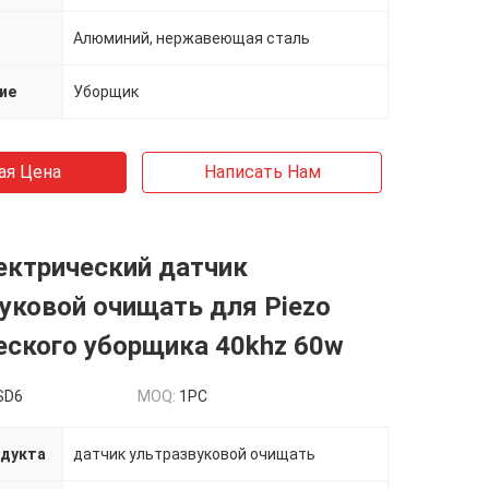
Алюминий, нержавеющая сталь
ие
Уборщик
ая Цена
Написать Нам
ектрический датчик
уковой очищать для Piezo
еского уборщика 40khz 60w
SD6
MOQ:
1PC
одукта
датчик ультразвуковой очищать