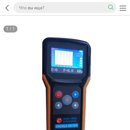
1
/
1