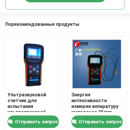
Порекомендованные продукты
Дом
Ультразвуковой
Энергия
счетчик для
интенсивности
испытания
измеряя аппаратуру
Продукты
ультразвуковой
импеданса 25mm
частоты
ультразвуковую
Отправить запрос
Отправить запрос
О нас