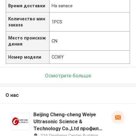
Время доставки
На запасе
Количество мин
1PCS
заказа
Место происхож
CN
дения
Номер модели
CCWY
Осмотрите больше
О нас
Beijing Cheng-cheng Weiye
Ultrasonic Science &
Technology Co.,Ltd профиль
производителя
22A,Dingheng Center Building