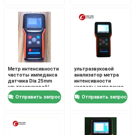
Путешествие фабрики
Проверка качества
Свяжитесь мы
Метр интенсивности
ультразвуковой
Спросите цитату
частоты импеданса
анализатор метра
датчика Dia 25mm
интенсивности
ультразвуковой/
частоты импеданса
анализатор
10kHz
ультразвуковой очистки датчика
Отправить запрос
Отправить запрос
ультразвуковой датчик высокой мощности
Датчик Multi частоты ультразвуковой