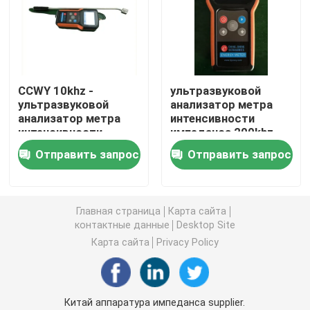
пьезоэлектрический ультразвуковой датчик
Погружные ультразвукового преобразователя
CCWY 10khz -
ультразвуковой
ультразвуковой
анализатор метра
анализатор метра
интенсивности
Генератор цифров ультразвуковой
интенсивности
импеданса 200khz
частоты импеданса
Отправить запрос
Отправить запрос
1mhz
ультразвуковой частоты генератора
Ультразвуковой очистки машина
Главная страница
Карта сайта
контактные данные
Desktop Site
Карта сайта
Privacy Policy
Ультразвуковой Disruptor клетки
Ультразвуковой реактор
Китай аппаратура импеданса supplier.