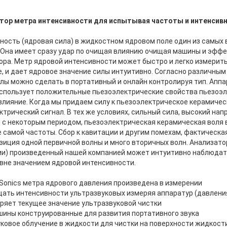
тор метра интенсивности для испытывая частоты и интенсивн
ность (ядровая сила) в жидкостном ядровом поле один из самых
Она имеет сразу удар по очищая влиянию очищая машины и эфф
ора.
Метр ядровой интенсивности может быстро и легко измерит
е, и дает ядровое значение силы интуитивно.
Согласно различным
лы можно сделать в портативный и онлайн контролируя тип.
Аппа
спользует положительные пьезоэлектрические свойства пьезоэл
влияние.
Когда мы придаем силу к пьезоэлектрическое керамичес
ктрический сигнал.
В тех же условиях, сильный сила, высокий нап
 с некоторым периодом, пьезоэлектрическая керамическая воля 
е самой частоты.
Сбор к кавитации и другим помехам, фактическа
зиция одной первичной волны и много вторичных волн.
Анализато
ии) произведенный нашей компанией может интуитивно наблюда
 вне значением ядровой интенсивности.
Sonics метра ядрового давления произведена в измерении
щать интенсивности ультразвуковых измеряя аппаратур (давления
ряет текущее значение ультразвуковой чистки
шины конструированные для развития портативного звука
уковое облучение в жидкости для чистки на поверхности жидкост