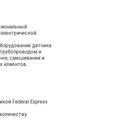
ссиональный
оэлектрической
оборудование датчика
 трубопроводом и
онке, смешивании и
х клиентов.
кой Federal Express
количеству.