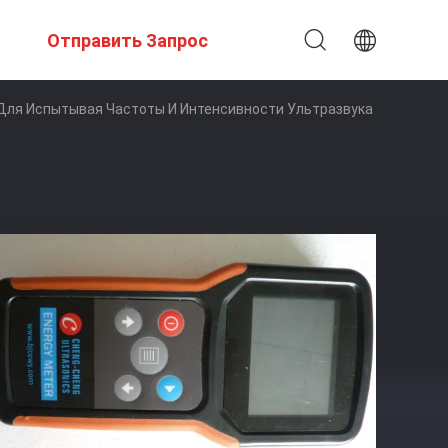
Отправить Запрос
Для Испытывая Частоты И Интенсивности Ультразвука