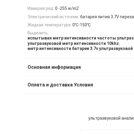
Измеряя ряд:
0 -255 w/in2
Электрический источник:
батарея лития 3.7V пере
Жидкая температура:
0℃-150℃
Выделить:
испытывая метр интенсивности частоты ультраз
,
ультразвуковой метр интенсивности 10khz
метр интенсивности батареи 3.7v ультразвуковой
Основная информация
Оплата и доставка Условия
ультразвуковой анали