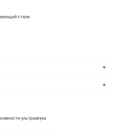
авеющей стали
нсивности ультразвука