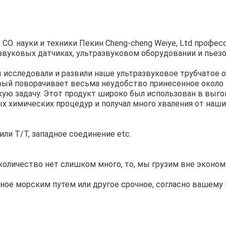
 CO. науки и техники Пекин Cheng-cheng Weiye, Ltd профе
азвуковых датчиках, ультразвуковом оборудовании и пьез
ы исследовали и развили наше ультразвуковое трубчатое 
рый поворачивает весьма неудобство принесенное около
кую задачу. Этот продукт широко был использован в выг
х химических процедур и получал много хваления от наши
ли T/T, западное соединение etc.
оличество нет слишком много, то, мы грузим вне экономи
ое морским путем или другое срочное, согласно вашему 