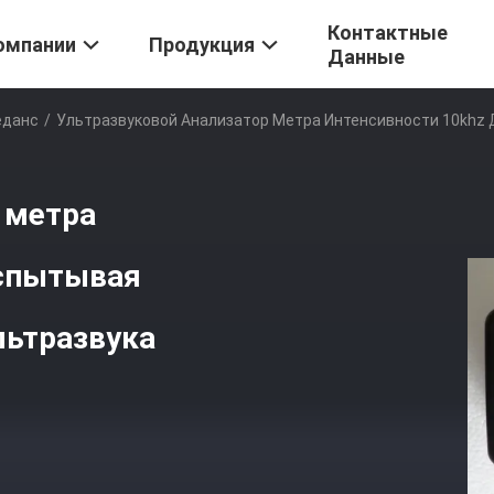
Контактные
омпании
Продукция
Данные
еданс
/
Ультразвуковой Анализатор Метра Интенсивности 10khz 
 метра
испытывая
льтразвука