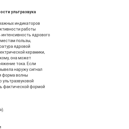
ости ультразвука
 важных индикаторов
ективности работы
ь интенсивность ядрового
 местам пользы,
ратура ядровой
ектрической керамики,
кому, она может
ряжение тока.
Если
вывела наружу сигнал
я форма волны
р ультразвуковой
ть фактической формой
).
и