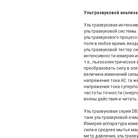
Ультразвуковой анализа
Ультразвуковая интенсив
ультразвуковой системы.
ультразвукового процесс
поля в любое время, везд
ультразвуковой тестер си
интенсивности измеряя и
т.е., пьезоэлектрическое 
преобразовать силу в эле
величина изменений силы
напряжения тока AC та ж
напряжения тока суперпо
частоты точности (энерг
волны действия и читать
Ультразвуковая серия DB
танк ультразвуковой очи
Измеряя аппаратура изме
сила и среднее мытья ма
метр давления, ультразв