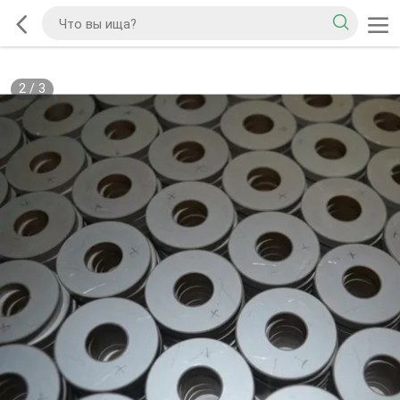
2
/
3