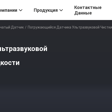
Контактные
омпании
Продукция
Данные
бчатый Датчик
/
Погружающийся Датчика Ультразвуковой Чистки 
льтразвуковой
дкости