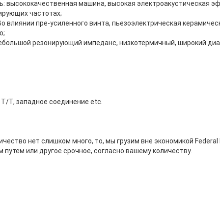
ь: высококачественная машина, высокая электроакустическая э
ирующих частотах;
Во влиянии пре-усиленного винта, пьезоэлектрическая керамичес
о;
небольшой резонирующий импеданс, низкотермичный, широкий диа
T/T, западное соединение etc.
чество нет слишком много, то, мы грузим вне экономикой Federal 
 путем или другое срочное, согласно вашему количеству.