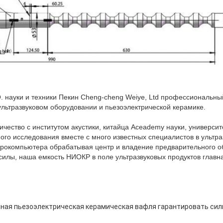
. науки и техники Пекин Cheng-cheng Weiye, Ltd профессиональный
 ультразвуковом оборудовании и пьезоэлектрической керамике.
чество с институтом акустики, китайца Aceademy науки, университе
ного исследования вместе с много известных специалистов в ультра
крокомпьютера обрабатывая центр и владение предварительного 
 силы, наша емкость НИОКР в поле ультразвуковых продуктов главна
нная пьезоэлектрическая керамическая вафля гарантировать сил