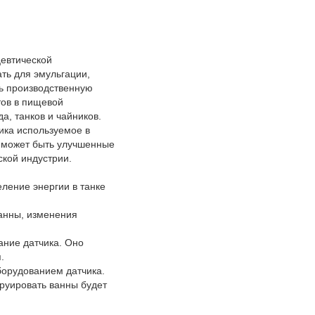
цевтической
ть для эмульгации,
ть производственную
тов в пищевой
, танков и чайников.
ика используемое в
ь может быть улучшенные
кой индустрии.
еление энергии в танке
ванны, изменения
ание датчика. Оно
.
борудованием датчика.
труировать ванны будет