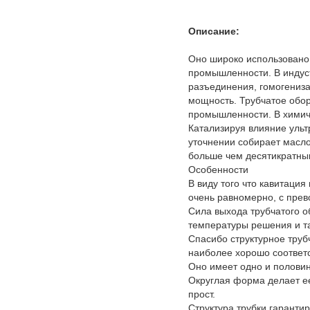
Описание:
Оно широко использовано 
промышленности. В индуст
разъединения, гомогениза
мощность. Трубчатое обор
промышленности. В химич
Катализируя влияние ульт
уточнении собирает масло
больше чем десятикратным
Особенности
В виду того что кавитация
очень равномерно, с пре
Сила выхода трубчатого о
температуры решения и та
Спасибо структурное тру
наиболее хорошо соответс
Оно имеет одно и половин
Округлая форма делает ее
прост.
Структура трубки гаранти