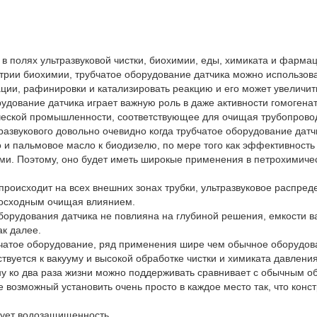
в полях ультразвуковой чистки, биохимии, еды, химиката и фарма
рии биохимии, трубчатое оборудование датчика можно использова
ции, рафинировки и катализировать реакцию и его может увеличи
удование датчика играет важную роль в даже активности гомогена
еской промышленности, соответствующее для очищая трубопровода
развукового довольно очевидно когда трубчатое оборудование датч
 и пальмовое масло к биодизелю, по мере того как эффективност
и. Поэтому, оно будет иметь широкые применения в петрохимичес
 происходит на всех внешних зонах трубки, ультразвуковое распред
восходным очищая влиянием.
борудования датчика не повлияна на глубиной решения, емкости 
к далее.
бчатое оборудование, ряд применения шире чем обычное оборудов
твуется к вакууму и высокой обработке чистки и химиката давления
у ко два раза жизни можно поддерживать сравнивает с обычным о
 возможный установить очень просто в каждое место так, что конс
рует водозащищенность.