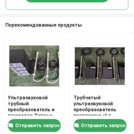
Порекомендованные продукты
Дом
Ультразвуковой
Трубчатый
трубный
ультразвуковой
преобразователь и
преобразователь
Продукты
генератор Титан и
погружаемый в
нержавеющая сталь
жидкий бак
Отправить запрос
Отправить запрос
О нас