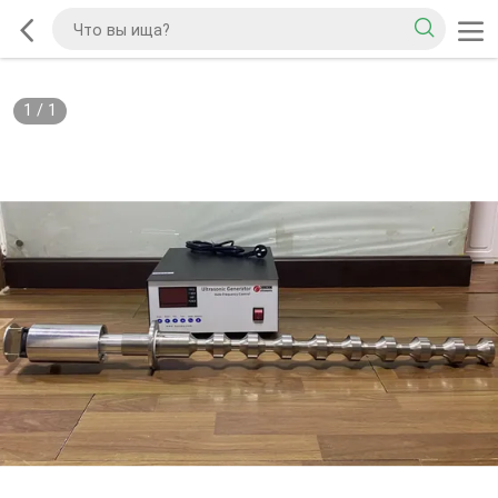
1
/
1