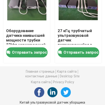
пьезоэлектрический ультразвуковой датчик
Погружные ультразвукового преобразователя
Оборудование
27 кГц трубчатый
датчика наивысшей
ультразвуковой
мощности трубки
датчик
Генератор цифров ультразвуковой
27khz нержавеющей
погружающийся в
стали
резервуар для
Отправить запрос
Отправить запрос
ультразвуковое для
жидкости
ультразвуковой частоты генератора
чистки
Ультразвуковой очистки машина
Главная страница
Карта сайта
контактные данные
Desktop Site
Карта сайта
Privacy Policy
Ультразвуковой Disruptor клетки
Ультразвуковой реактор
Китай ультразвуковой датчик уборщика