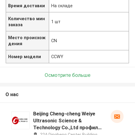
Время доставки
На складе
Количество мин
1 шт
заказа
Место происхож
CN
дения
Номер модели
CCWY
Осмотрите больше
О нас
Beijing Cheng-cheng Weiye
Ultrasonic Science &
Technology Co.,Ltd профиль
производителя
22A,Dingheng Center Building