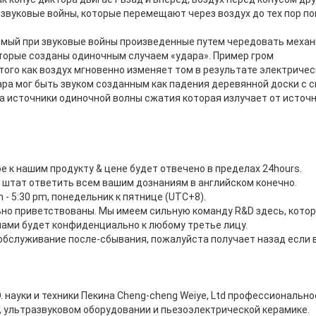
звуковые войны, которые перемещают через воздух до тех пор по
мый при звуковые войны произведенные путем чередовать механ
торые созданы одиночным случаем «удара». Пример гром
того как воздух мгновенно изменяет том в результате электричес
ара мог быть звуком созданным как падения деревянной доски с 
а источники одиночной волны сжатия которая излучает от источн
 к нашим продукту & цене будет отвечено в пределах 24hours.
 штат ответить всем вашим дознаниям в английском конечно.
m - 5:30 pm, понедельник к пятнице (UTC+8).
ьно приветствованы. Мы имеем сильную команду R&D здесь, котор
нами будет конфиденциально к любому третье лицу.
обслуживание после-сбывания, пожалуйста получает назад если в
. науки и техники Пекина Cheng-cheng Weiye, Ltd профессионально
, ультразвуковом оборудовании и пьезоэлектрической керамике.