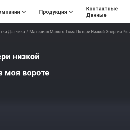
Контактные
омпании
Продукция
Данные
стки Датчика
/
Материал Малого Тома Потери Низкой Энергии Pie
ери низкой
в моя вороте