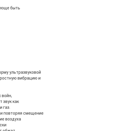
вующе быть
орму ультразвуковой
оростную вибрацию и
 войн,
 звук как
 газ.
или повторяя смещение
ие воздуха
ски
уг обжат