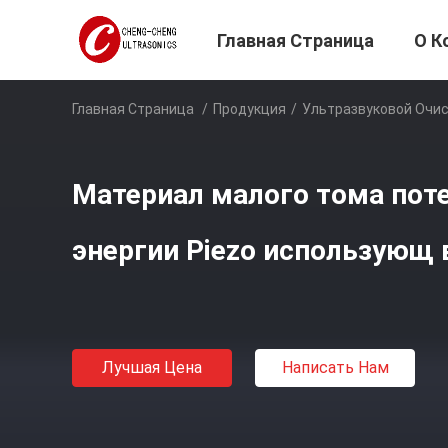
Главная Страница
О К
Главная Страница
/
Продукция
/
Ультразвуковой Очи
Материал малого тома пот
энергии Piezo использующ 
Лучшая Цена
Написать Нам