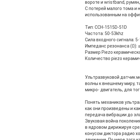
вороте и wristband, румян,
С потерей малого тома и 
использованным на оффич
Тип: CCH-1515D-51D
Частота: 50-53khz
Сила входного сигнала: 5
Импеданс резонанса (Ω): ≤
Размер Piezo керамическо
Количество piezo керамич
Ультразвуковой датчик м
волны к внешнему миру, 
микро- двигатель, для т
Понять механиков ультраа
как они произведены и ка
передача вибрации до эл
Звуковая война поколени
в ядровом дирижируя сред
конусом диктора радио х
движение. По мере того к