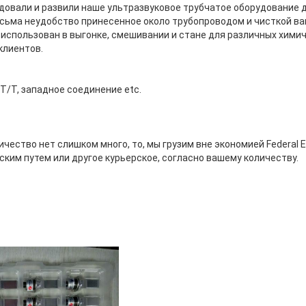
едовали и развили наше ультразвуковое трубчатое оборудование 
сьма неудобство принесенное около трубопроводом и чисткой вак
 использован в выгонке, смешивании и стане для различных химич
клиентов.
T/T, западное соединение etc.
чество нет слишком много, то, мы грузим вне экономией Federal E
ким путем или другое курьерское, согласно вашему количеству.