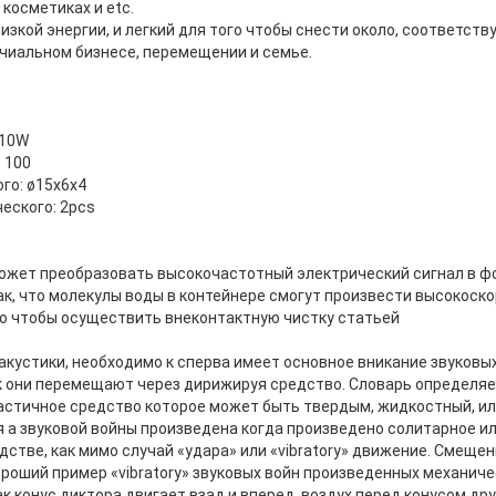
 косметиках и etc.
низкой энергии, и легкий для того чтобы снести около, соответст
иальном бизнесе, перемещении и семье.
-10W
 100
го: ø15x6x4
еского: 2pcs
ожет преобразовать высокочастотный электрический сигнал в ф
так, что молекулы воды в контейнере смогут произвести высокоск
ого чтобы осуществить внеконтактную чистку статьей
кустики, необходимо к сперва имеет основное вникание звуковых
к они перемещают через дирижируя средство. Словарь определяет
астичное средство которое может быть твердым, жидкостный, или
я a звуковой войны произведена когда произведено солитарное 
стве, как мимо случай «удара» или «vibratory» движение. Смещен
ороший пример «vibratory» звуковых войн произведенных механиче
ак конус диктора двигает взад и вперед, воздух перед конусом др