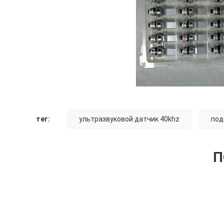
тег:
ультразвуковой датчик 40khz
под
П