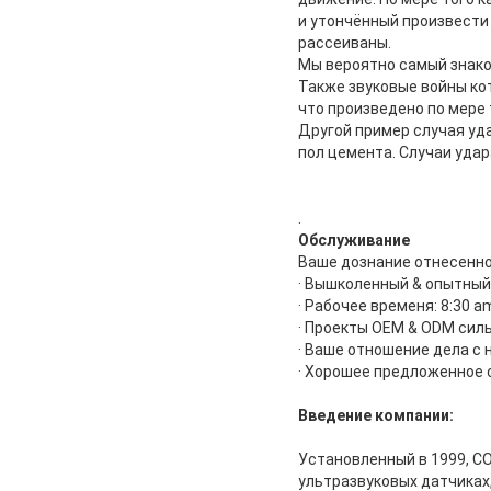
и утончённый произвести 
рассеиваны.
Мы вероятно самый знако
Также звуковые войны ко
что произведено по мере 
Другой пример случая уд
пол цемента. Случаи удар
.
Обслуживание
Ваше дознание отнесенное
· Вышколенный & опытный
· Рабочее временя: 8:30 a
· Проекты OEM & ODM сил
· Ваше отношение дела с 
· Хорошее предложенное 
Введение компании:
Установленный в 1999, CO
ультразвуковых датчиках