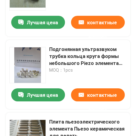
Путешествие фабрики
Лучшая цена
контактные
данные
Проверка качества
Подгонянная ультразвуком
Свяжитесь мы
трубка кольца круга формы
небольшого Piezo элемента
керамическая
MOQ：1pcs
Спросите цитату
ультразвуковой очистки датчика
Лучшая цена
контактные
данные
ультразвуковой датчик высокой мощности
Плита пьезоэлектрического
элемента Пьезо керамическая
Датчик Multi частоты ультразвуковой
для делать