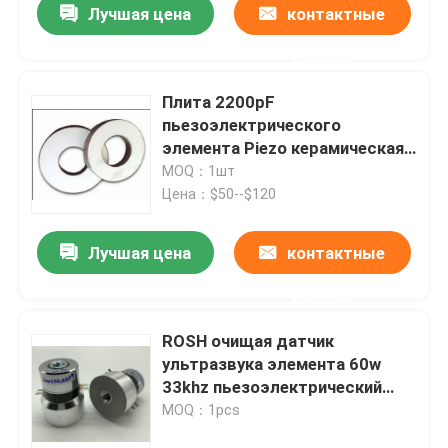
Лучшая цена
контактные
данные
Плита 2200pF
пьезоэлектрического
элемента Piezo керамическая
для автоматического
MOQ：1шт
ультразвукового уборщика
Цена：$50--$120
Лучшая цена
контактные
данные
ROSH очищая датчик
ультразвука элемента 60w
33khz пьезоэлектрический
для более чистого датчика
MOQ：1pcs