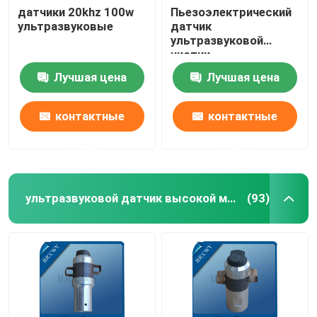
датчики 20khz 100w
Пьезоэлектрический
ультразвуковые
датчик
Ультразвуковой трубчатый датчик
ультразвуковой
чистки
Лучшая цена
Лучшая цена
контактные
контактные
данные
данные
ультразвуковой датчик высокой мощности
(93)