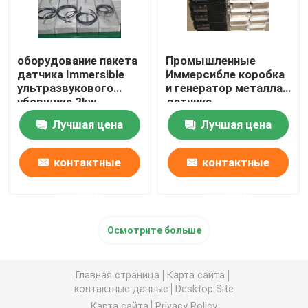
оборудование пакета
Промышленные
датчика Immersible
Иммерсибле коробка
ультразвукового
и генератор металла
уборщика 2kw
датчика
пьезоэлектрическое
ультразвуковой
Лучшая цена
Лучшая цена
чистки
контактные
контактные
данные
данные
Осмотрите больше
Главная страница
Карта сайта
контактные данные
Desktop Site
Карта сайта
Privacy Policy