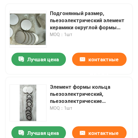
Подгонянный размер,
пьезоэлектрический элемент
керамики округлой формы
Пьезо
MOQ：1шт
Лучшая цена
контактные
данные
Элемент формы кольца
пьезоэлектрический,
пьезоэлектрические
электроды плиты на
MOQ：1шт
поверхности
Лучшая цена
контактные