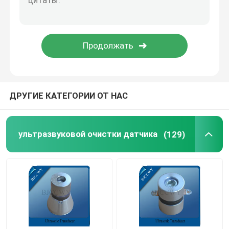
Piezo керамическая плита
пьезоэлектрические керамические диски
Piezo керамический элемент
ДРУГИЕ КАТЕГОРИИ ОТ НАС
Датчик ультразвуковой заварки
ультразвуковой очистки датчика
(129)
Ультразвуковой датчик красотки
Ультразвуковой импеданс
ультразвуковой распыляя датчик