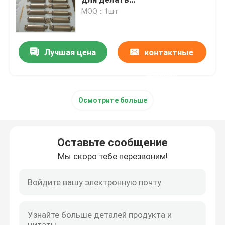
пьезоэлектрический датчик
MOQ：1шт
вибрации
пьезоэлектрический ультразвуковой датчик
Лучшая цена
контактные
Погружные ультразвукового преобразователя
данные
Генератор цифров ультразвуковой
Осмотрите больше
ультразвуковой частоты генератора
Оставьте сообщение
Ультразвуковой очистки машина
Мы скоро тебе перезвоним!
Ультразвуковой Disruptor клетки
Ультразвуковой реактор