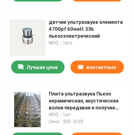
данные
датчик ультразвука элемента
4700pf 60watt 33k
пьезоэлектрический
MOQ：1pcs
Лучшая цена
контактные
данные
Плита ультразвука Пьезо
керамическая, акустическая
волна передавая и получая
пьезоэлектрический элемент
MOQ：1шт
Цена：$50--$120