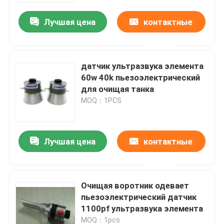
Лучшая цена
контактные
данные
датчик ультразвука элемента
60w 40k пьезоэлектрический
для очищая танка
MOQ：1PCS
Лучшая цена
контактные
Дом
данные
Очищая воротник одевает
Продукты
пьезоэлектрический датчик
1100pf ультразвука элемента
О нас
MOQ：1pcs