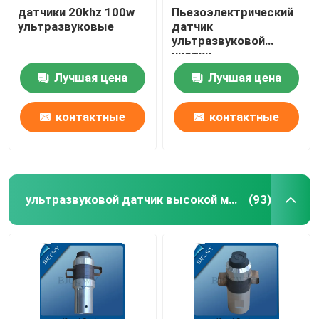
датчики 20khz 100w
Пьезоэлектрический
ультразвуковые
датчик
Ультразвуковой трубчатый датчик
ультразвуковой
чистки
Лучшая цена
Лучшая цена
контактные
контактные
данные
данные
ультразвуковой датчик высокой мощности
(93)