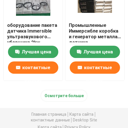
оборудование пакета
Промышленные
датчика Immersible
Иммерсибле коробка
ультразвукового
и генератор металла
уборщика 2kw
датчика
пьезоэлектрическое
ультразвуковой
Лучшая цена
Лучшая цена
чистки
контактные
контактные
данные
данные
Осмотрите больше
Главная страница
Карта сайта
контактные данные
Desktop Site
Карта сайта
Privacy Policy