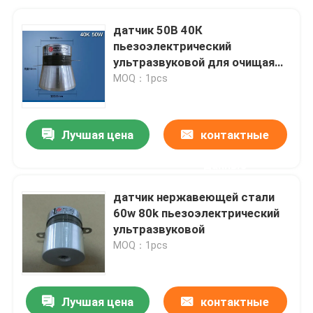
датчик 50В 40К
пьезоэлектрический
ультразвуковой для очищая
танка
MOQ：1pcs
Лучшая цена
контактные
данные
датчик нержавеющей стали
60w 80k пьезоэлектрический
ультразвуковой
MOQ：1pcs
Лучшая цена
контактные