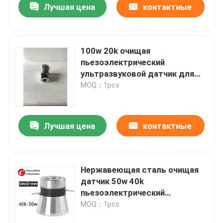
Лучшая цена
контактные
данные
100w 20k очищая
пьезоэлектрический
ультразвуковой датчик для
того чтобы понизить частоту
MOQ：1pcs
Лучшая цена
контактные
данные
Нержавеющая сталь очищая
датчик 50w 40k
пьезоэлектрический
ультразвуковой
MOQ：1pcs