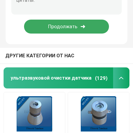
Piezo керамическая плита
пьезоэлектрические керамические диски
Piezo керамический элемент
ДРУГИЕ КАТЕГОРИИ ОТ НАС
Датчик ультразвуковой заварки
ультразвуковой очистки датчика
(129)
Ультразвуковой датчик красотки
Ультразвуковой импеданс
ультразвуковой распыляя датчик