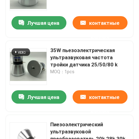
Путешествие фабрики
Лучшая цена
контактные
данные
Проверка качества
35W пьезоэлектрическая
Свяжитесь мы
ультразвуковая частота
тройки датчика 25/50/80 k
MOQ：1pcs
Спросите цитату
ультразвуковой очистки датчика
Лучшая цена
контактные
данные
ультразвуковой датчик высокой мощности
Пиезоэлектрический
ультразвуковой
Датчик Multi частоты ультразвуковой
преобразователь 20k 28k 30k