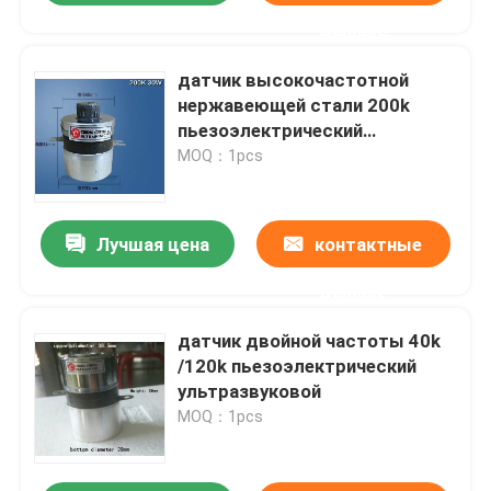
данные
датчик высокочастотной
нержавеющей стали 200k
пьезоэлектрический
ультразвуковой
MOQ：1pcs
Лучшая цена
контактные
данные
датчик двойной частоты 40k
/120k пьезоэлектрический
ультразвуковой
MOQ：1pcs