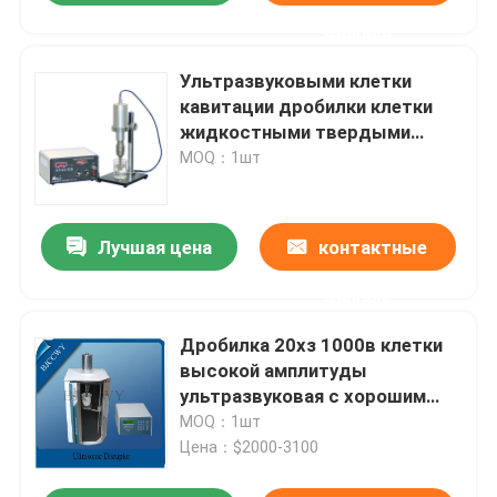
данные
Ультразвуковыми клетки
кавитации дробилки клетки
жидкостными твердыми
сломанные частицами
MOQ：1шт
Лучшая цена
контактные
данные
Дробилка 20хз 1000в клетки
высокой амплитуды
ультразвуковая с хорошим
сопротивлением жары
MOQ：1шт
Цена：$2000-3100