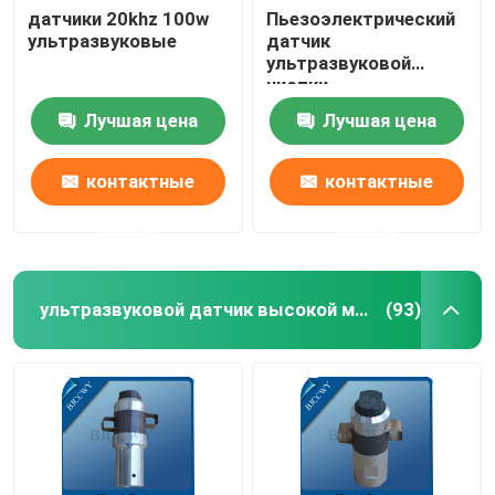
датчики 20khz 100w
Пьезоэлектрический
ультразвуковые
датчик
Ультразвуковой трубчатый датчик
ультразвуковой
чистки
Лучшая цена
Лучшая цена
контактные
контактные
данные
данные
ультразвуковой датчик высокой мощности
(93)