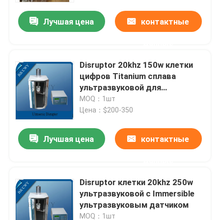
Лучшая цена
контактные
данные
Disruptor 20khz 150w клетки
цифров Titanium сплава
ультразвуковой для
биодизеля
MOQ：1шт
Цена：$200-350
Лучшая цена
контактные
Дом
данные
Disruptor клетки 20khz 250w
Продукты
ультразвуковой с Immersible
ультразвуковым датчиком
О нас
MOQ：1шт