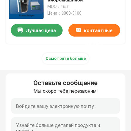
MOQ：1шт
Цена：$800-3100
пьезоэлектрический ультразвуковой датчик
Лучшая цена
контактные
Погружные ультразвукового преобразователя
данные
Генератор цифров ультразвуковой
Осмотрите больше
ультразвуковой частоты генератора
Оставьте сообщение
Ультразвуковой очистки машина
Мы скоро тебе перезвоним!
Ультразвуковой Disruptor клетки
Ультразвуковой реактор