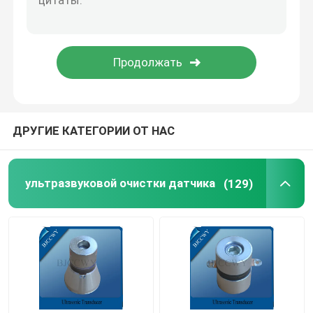
Piezo керамическая плита
пьезоэлектрические керамические диски
Piezo керамический элемент
ДРУГИЕ КАТЕГОРИИ ОТ НАС
Датчик ультразвуковой заварки
ультразвуковой очистки датчика
(129)
Ультразвуковой датчик красотки
Ультразвуковой импеданс
ультразвуковой распыляя датчик