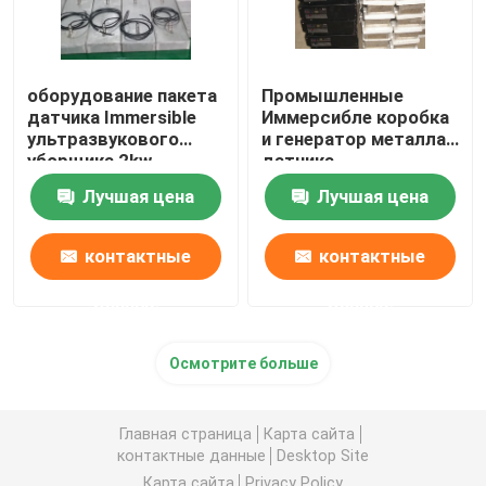
оборудование пакета
Промышленные
датчика Immersible
Иммерсибле коробка
ультразвукового
и генератор металла
уборщика 2kw
датчика
пьезоэлектрическое
ультразвуковой
Лучшая цена
Лучшая цена
чистки
контактные
контактные
данные
данные
Осмотрите больше
Главная страница
Карта сайта
контактные данные
Desktop Site
Карта сайта
Privacy Policy