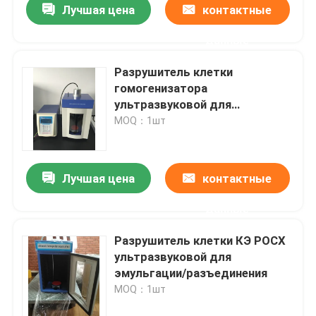
Лучшая цена
контактные
данные
Разрушитель клетки
гомогенизатора
ультразвуковой для
эмульгации, разъединения,
MOQ：1шт
гомогенизации
Лучшая цена
контактные
данные
Разрушитель клетки КЭ РОСХ
ультразвуковой для
эмульгации/разъединения
MOQ：1шт