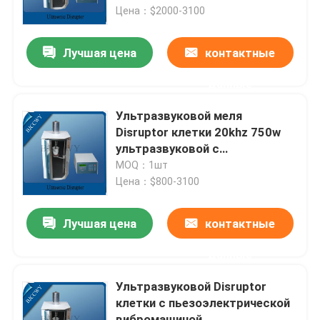
Цена：$2000-3100
Путешествие фабрики
Лучшая цена
контактные
данные
Проверка качества
Ультразвуковой меля
Свяжитесь мы
Disruptor клетки 20khz 750w
ультразвуковой с
пьезоэлектрической
MOQ：1шт
Спросите цитату
вибромашиной
Цена：$800-3100
ультразвуковой очистки датчика
Лучшая цена
контактные
данные
ультразвуковой датчик высокой мощности
Ультразвуковой Disruptor
клетки с пьезоэлектрической
Датчик Multi частоты ультразвуковой
вибромашиной